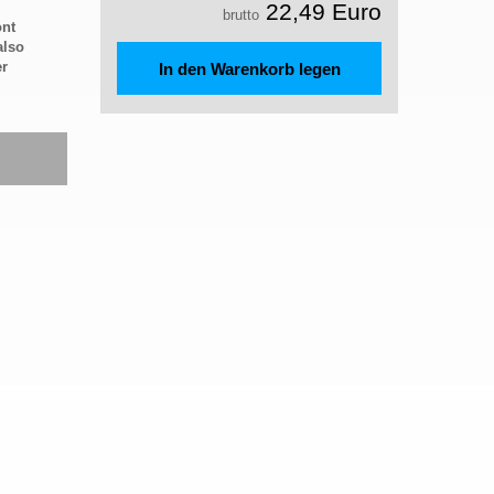
22,49 Euro
brutto
ont
also
er