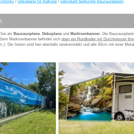
schmotiv
/
Dekoplane für Balkone
/
individuell bedruckte Bauzaunplanen
n
 Sie als
Bauzaunplane
,
Dekoplane
und
Markisenbanner
. Die Bauzaunplane
 Beim Markisenbanner befindet sich
oben ein Rundkeder mit Durchmesser 6
c.)
. Die Seiten sind hier ebenfalls randverstärkt und alle 50cm mit einer Meta