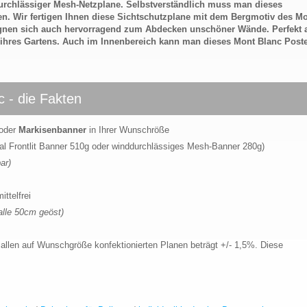
durchlässiger Mesh-Netzplane. Selbstverständlich muss man dieses
n. Wir fertigen Ihnen diese Sichtschutzplane mit dem Bergmotiv des M
ignen sich auch hervorragend zum Abdecken unschöner Wände. Perfekt 
 ihres Gartens. Auch im Innenbereich kann man dieses Mont Blanc Post
 - die Fakten
oder
Markisenbanner
in Ihrer Wunschröße
al Frontlit Banner 510g oder winddurchlässiges Mesh-Banner 280g)
ar)
ttelfrei
alle 50cm geöst)
allen auf Wunschgröße konfektionierten Planen beträgt +/- 1,5%. Diese