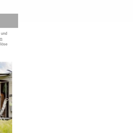
 und
mm
llöse