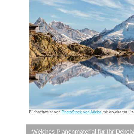
Bildnachweis: von
PhotoStock von Adobe
mit erweiterter Li
Welches Planenmaterial für Ihr Deko