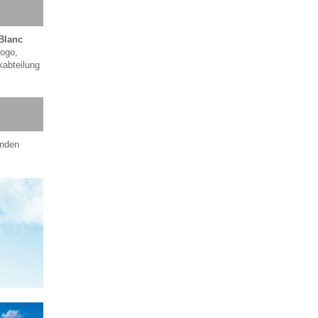
Blanc
Logo,
kabteilung
enden