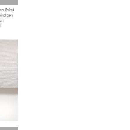
en links)
windigen
en
f