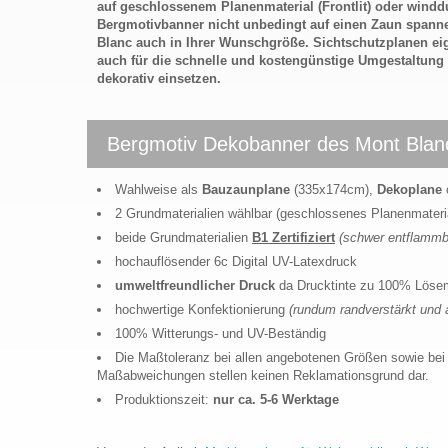
auf geschlossenem Planenmaterial (Frontlit) oder wind
Bergmotivbanner nicht unbedingt auf einen Zaun spanne
Blanc auch in Ihrer Wunschgröße. Sichtschutzplanen e
auch für die schnelle und kostengünstige Umgestaltung
dekorativ einsetzen.
Bergmotiv Dekobanner des Mont Blanc
Wahlweise als
Bauzaunplane
(335x174cm),
Dekoplane
2 Grundmaterialien wählbar (geschlossenes Planenmateri
beide Grundmaterialien
B1 Zertifiziert
(schwer entflammb
hochauflösender 6c Digital UV-Latexdruck
umweltfreundlicher Druck
da Drucktinte zu 100% Lösemi
hochwertige Konfektionierung
(rundum randverstärkt und 
100% Witterungs- und UV-Beständig
Die Maßtoleranz bei allen angebotenen Größen sowie bei 
Maßabweichungen stellen keinen Reklamationsgrund dar.
Produktionszeit:
nur ca. 5-6 Werktage