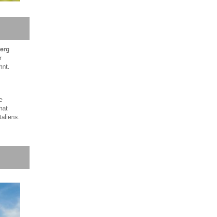
Berg
r
hnt.
e
hat
aliens.