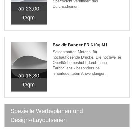
Sperrscicht verhindert das
Durchscheinen.
ab 23,00
€/qm
Backlit Banner FR 610g M1
Seidenmattes Material für
hochauflösende Drucke. Die hochweiße
Oberfläche besticht durch hohe
Farbbrillanz - besonders bei
hinterleuchteten Anwendungen.
ab 18,80
€/qm
Spezielle Werbeplanen und
Design-/Layoutserien