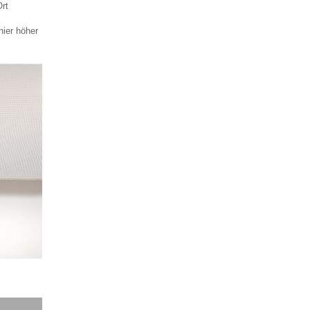
rt
hier höher