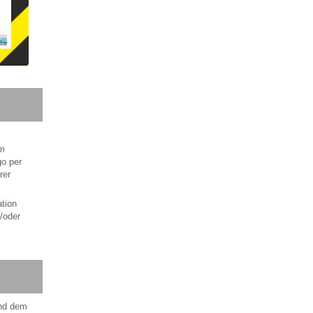
am
go per
rer
tion
/oder
nd dem